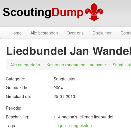
Home
Alle bestanden
Over ons
Disclaimer
Conta
Liedbundel Jan Wandel
Alle categorieën
/
Koken en rondom het kampvuur
/
Songteks
Categorie:
Songteksten
Gemaakt in:
2004
Geupload op:
25-01-2013
Periode:
Beschrijving:
114 pagina's tellende liedbundel
Tags:
zingen
songteksten