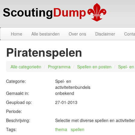
Home
Alle bestanden
Over ons
Disclaimer
Conta
Piratenspelen
Alle categorieën
/
Programma
/
Spellen en posten
/
Spel- en 
Categorie:
Spel- en
activiteitenbundels
Gemaakt in:
onbekend
Geupload op:
27-01-2013
Periode:
Beschrijving:
Selectie met diverse spellen en activiteite
Tags:
thema
spellen