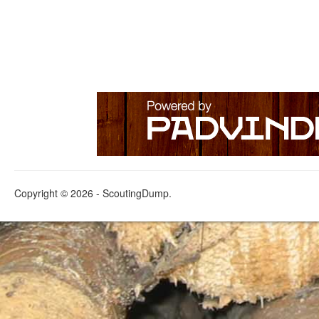
Copyright © 2026 - ScoutingDump.