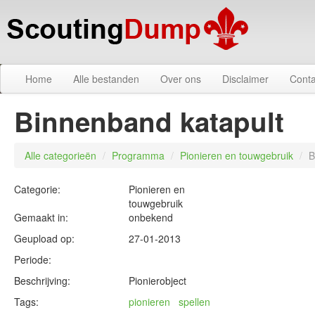
Home
Alle bestanden
Over ons
Disclaimer
Conta
Binnenband katapult
Alle categorieën
/
Programma
/
Pionieren en touwgebruik
/
B
Categorie:
Pionieren en
touwgebruik
Gemaakt in:
onbekend
Geupload op:
27-01-2013
Periode:
Beschrijving:
Pionierobject
Tags:
pionieren
spellen