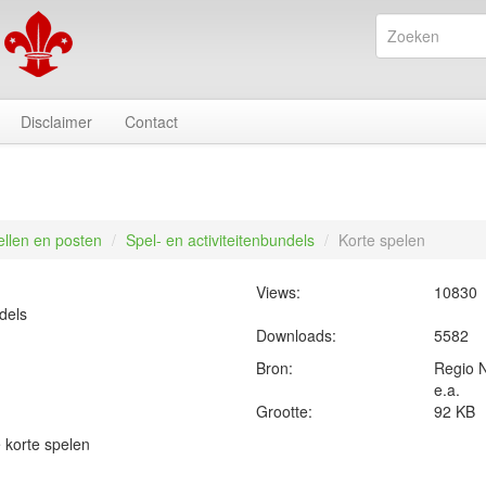
Disclaimer
Contact
ellen en posten
/
Spel- en activiteitenbundels
/
Korte spelen
Views:
10830
ndels
Downloads:
5582
Bron:
Regio 
e.a.
Grootte:
92 KB
 korte spelen