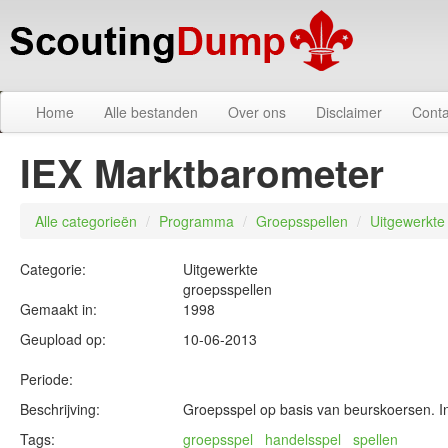
Home
Alle bestanden
Over ons
Disclaimer
Conta
IEX Marktbarometer
Alle categorieën
/
Programma
/
Groepsspellen
/
Uitgewerkte
Categorie:
Uitgewerkte
groepsspellen
Gemaakt in:
1998
Geupload op:
10-06-2013
Periode:
Beschrijving:
Groepsspel op basis van beurskoersen. Inc
Tags:
groepsspel
handelsspel
spellen