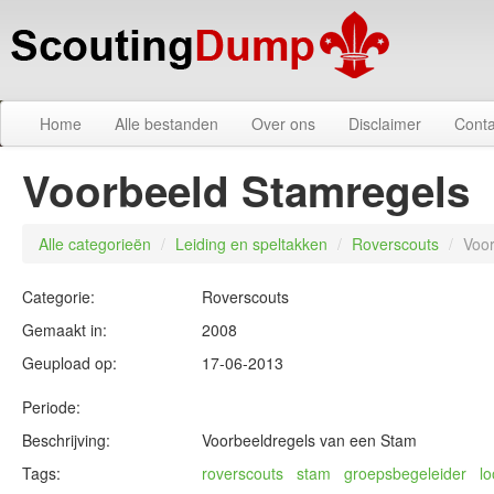
Home
Alle bestanden
Over ons
Disclaimer
Conta
Voorbeeld Stamregels
Alle categorieën
/
Leiding en speltakken
/
Roverscouts
/
Voor
Categorie:
Roverscouts
Gemaakt in:
2008
Geupload op:
17-06-2013
Periode:
Beschrijving:
Voorbeeldregels van een Stam
Tags:
roverscouts
stam
groepsbegeleider
l