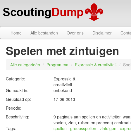
Home
Alle bestanden
Over ons
Disclaimer
Conta
Spelen met zintuigen
Alle categorieën
/
Programma
/
Expressie & creativiteit
/
Spel
Categorie:
Expressie &
creativiteit
Gemaakt in:
onbekend
Geupload op:
17-06-2013
Periode:
Beschrijving:
9 pagina's aan spellen en activiteiten waa
voelen, zien, ruiken en proeven) centraal 
Tags:
spellen
groepsspellen
zintuigen
expre