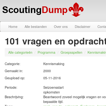
Home
Alle bestanden
Over ons
Disclaimer
Conta
101 vragen en opdrach
Alle categorieën
/
Programma
/
Groepsspellen
/
Kennismaki
Categorie:
Kennismaking
Gemaakt in:
2000
Geupload op:
05-11-2016
Periode:
Seizoensstart
opkomsten
Beschrijving:
Beantwoord zoveel mogelijk vragen en voe
bepaalde tijd.