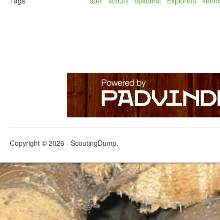
Tags:
spel
scouts
opkomst
Explorers
kenn
Copyright © 2026 - ScoutingDump.