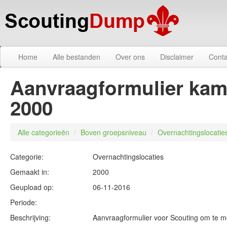
Home
Alle bestanden
Over ons
Disclaimer
Conta
Aanvraagformulier kamp
2000
Alle categorieën
/
Boven groepsniveau
/
Overnachtingslocatie
Categorie:
Overnachtingslocaties
Gemaakt in:
2000
Geupload op:
06-11-2016
Periode:
Beschrijving:
Aanvraagformulier voor Scouting om te mo