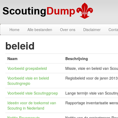
Home
Alle bestanden
Over ons
Disclaimer
Conta
beleid
Naam
Beschrijving
Voorbeeld groepsbeleid
Missie, visie en beleid van Sco
Voorbeeld visie en beleid
Regiobeleid voor de jaren 2013
Scoutingregio
Voorbeeld visie Scoutinggroep
Lange termijn visie van Scouti
Ideeën voor de toekomst van
Rapportage inventarisatie wen
Scouting in Nederland
Notitie Roverscouts
Notitie van de projectgroep Rov