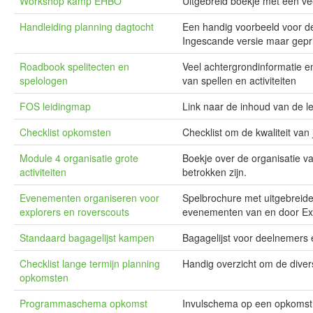
Workshop kamp EHBO
Uitgebreid boekje met een v
Handleiding planning dagtocht
Een handig voorbeeld voor de
Ingescande versie maar gepri
Roadbook spelitecten en
Veel achtergrondinformatie e
spelologen
van spellen en activiteiten
FOS leidingmap
Link naar de inhoud van de 
Checklist opkomsten
Checklist om de kwaliteit van
Module 4 organisatie grote
Boekje over de organisatie va
activiteiten
betrokken zijn.
Evenementen organiseren voor
Spelbrochure met uitgebreide
explorers en roverscouts
evenementen van en door Ex
Standaard bagagelijst kampen
Bagagelijst voor deelnemers 
Checklist lange termijn planning
Handig overzicht om de diver
opkomsten
Programmaschema opkomst
Invulschema op een opkomst 