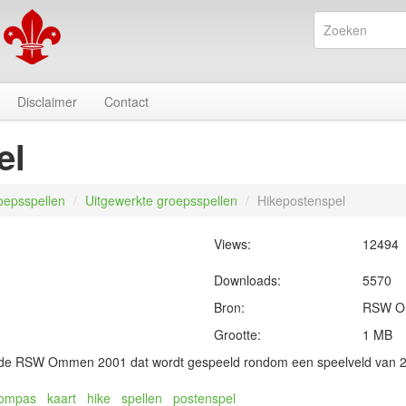
Disclaimer
Contact
el
oepsspellen
/
Uitgewerkte groepsspellen
/
Hikepostenspel
Views:
12494
Downloads:
5570
Bron:
RSW 
Grootte:
1 MB
 de RSW Ommen 2001 dat wordt gespeeld rondom een speelveld van 
ompas
kaart
hike
spellen
postenspel