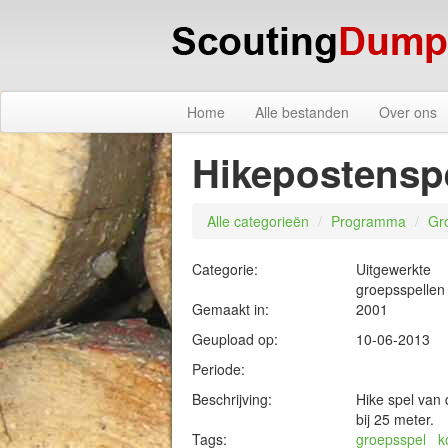
Home
Alle bestanden
Over ons
Hikepostensp
Alle categorieën
/
Programma
/
Gr
Categorie:
Uitgewerkte
groepsspellen
Gemaakt in:
2001
Geupload op:
10-06-2013
Periode:
Beschrijving:
Hike spel van
bij 25 meter.
Tags:
groepsspel
k