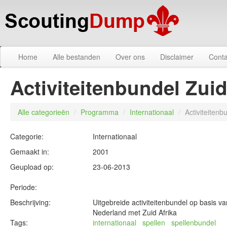
Home
Alle bestanden
Over ons
Disclaimer
Conta
Activiteitenbundel Zuid
Alle categorieën
/
Programma
/
Internationaal
/
Activiteitenb
Categorie:
Internationaal
Gemaakt in:
2001
Geupload op:
23-06-2013
Periode:
Beschrijving:
Uitgebreide activiteitenbundel op basis 
Nederland met Zuid Afrika
Tags:
internationaal
spellen
spellenbundel